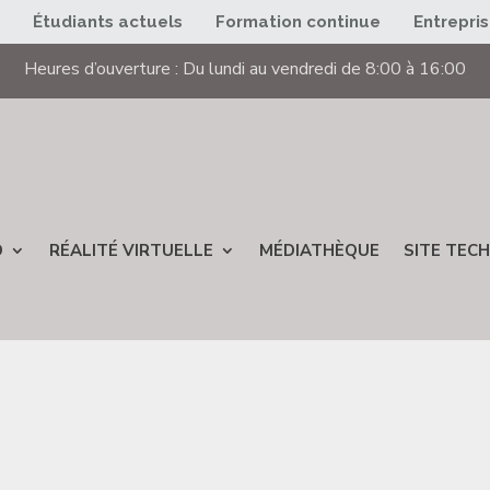
s
Étudiants actuels
Formation continue
Entrepri
Heures d’ouverture : Du lundi au vendredi de 8:00 à 16:00
D
RÉALITÉ VIRTUELLE
MÉDIATHÈQUE
SITE TECH