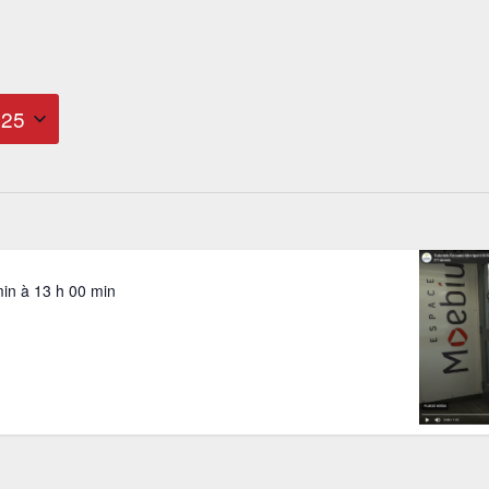
025
min
à
13 h 00 min