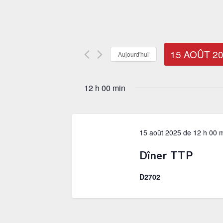
15 AOÛT 2
Aujourd'hui
Sélectionnez
une
12 h 00 min
date.
15 août 2025 de 12 h 00 
Dîner TTP
D2702