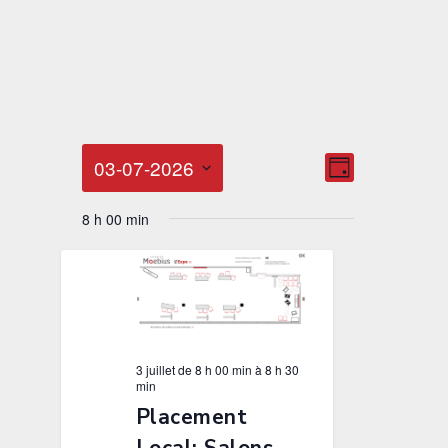
Navigation
Navigation
03-07-2026
JOUR
par
de
Sélectionnez
consultatio
vues
8 h 00 min
une
Évènemen
date.
3 juillet de 8 h 00 min
à
8 h 30
min
Placement
Local: Salons