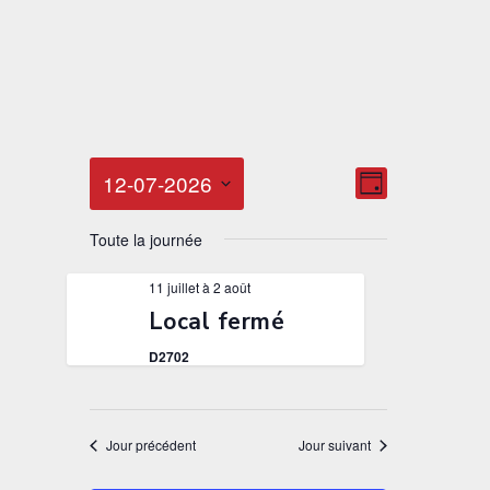
Navigation
Navigation
12-07-2026
JOUR
par
de
Sélectionnez
consultatio
vues
Toute la journée
une
Évènemen
date.
11 juillet
à
2 août
Local fermé
D2702
Jour précédent
Jour suivant