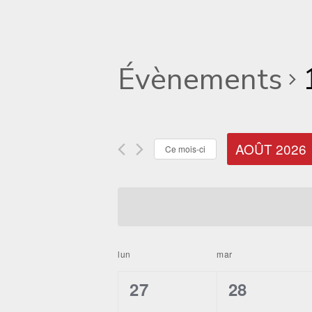
Évènements
AOÛT 2026
Ce mois-ci
Sélectionnez
une
date.
Calendrier
lun
mar
de
0
0
27
28
Évènements
évènement,
évènemen