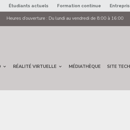
s
Étudiants actuels
Formation continue
Entrepri
Heures d’ouverture : Du lundi au vendredi de 8:00 à 16:00
D
RÉALITÉ VIRTUELLE
MÉDIATHÈQUE
SITE TECH