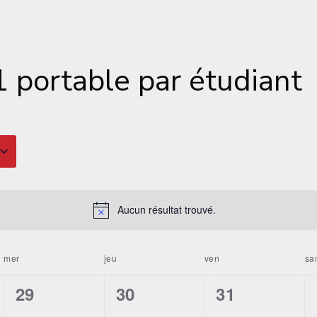
1 portable par étudiant
Aucun résultat trouvé.
mer
jeu
ven
sa
0
0
0
29
30
31
t,
évènement,
évènement,
évènement,