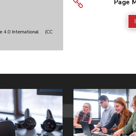
Page M

ale 4.0 International
(CC