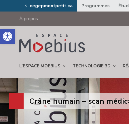
cegepmontpetit.ca
Programmes
Étud
À propos
Ouvrir la barre d’outils
L’ESPACE MOEBIUS
TECHNOLOGIE 3D
RÉ
Crâne humain – scan médic