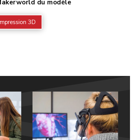
akerworld du modèle
Impression 3D