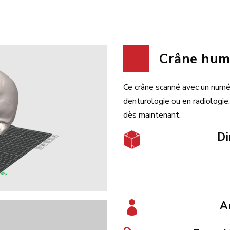
Crâne huma
Ce crâne scanné avec un numér
denturologie ou en radiologi
dès maintenant.
Di
A
