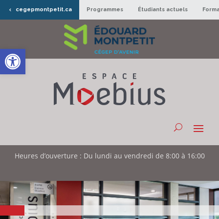
cegepmontpetit.ca
Programmes
Étudiants actuels
Forma
Ouvrir la barre d’outils
Heures d’ouverture : Du lundi au vendredi de 8:00 à 16:00