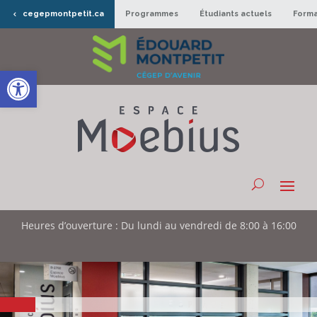
cegepmontpetit.ca
Programmes
Étudiants actuels
Forma
Ouvrir la barre d’outils
Heures d’ouverture : Du lundi au vendredi de 8:00 à 16:00