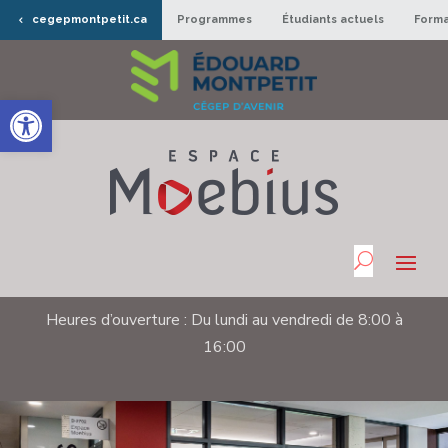
cegepmontpetit.ca
Programmes
Étudiants actuels
Forma
Ouvrir la barre d’outils
Heures d’ouverture : Du lundi au vendredi de 8:00 à
16:00