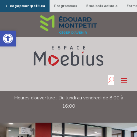
cegepmontpetit.ca
Programmes
Étudiants actuels
Forma
Ouvrir la barre d’outils
Heures d’ouverture : Du lundi au vendredi de 8:00 à
16:00