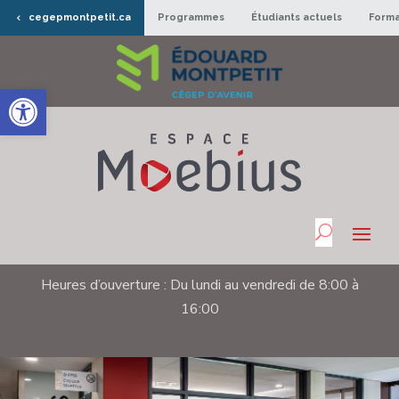
cegepmontpetit.ca
Programmes
Étudiants actuels
Forma
Ouvrir la barre d’outils
Heures d’ouverture : Du lundi au vendredi de 8:00 à
16:00