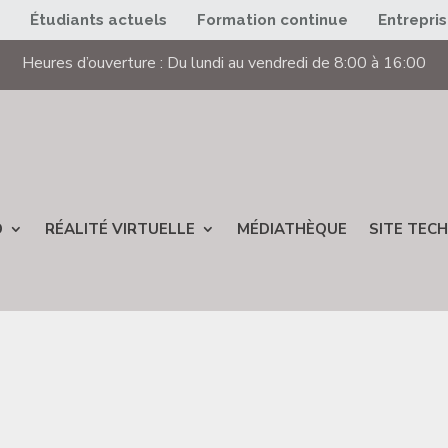
s
Étudiants actuels
Formation continue
Entrepri
Heures d’ouverture : Du lundi au vendredi de 8:00 à 16:00
D
RÉALITÉ VIRTUELLE
MÉDIATHÈQUE
SITE TECH