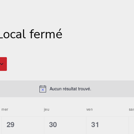
Local fermé
Aucun résultat trouvé.
mer
jeu
ven
sa
0
0
0
29
30
31
t,
évènement,
évènement,
évènement,