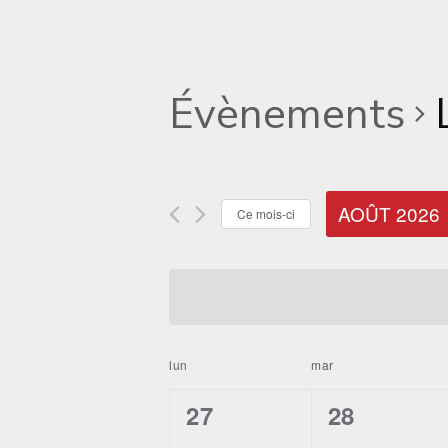
Évènements
AOÛT 2026
Ce mois-ci
Sélectionnez
une
date.
Calendrier
lun
mar
de
0
0
27
28
Évènements
évènement,
évènemen