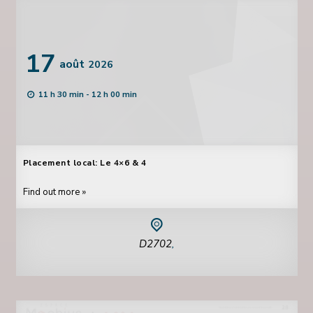
17
août
2026
11 h 30 min - 12 h 00 min
Placement local: Le 4×6 & 4
Find out more »
D2702
,