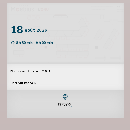
18
août
2026
8 h 30 min - 9 h 00 min
Placement local: ONU
Find out more »
D2702
,