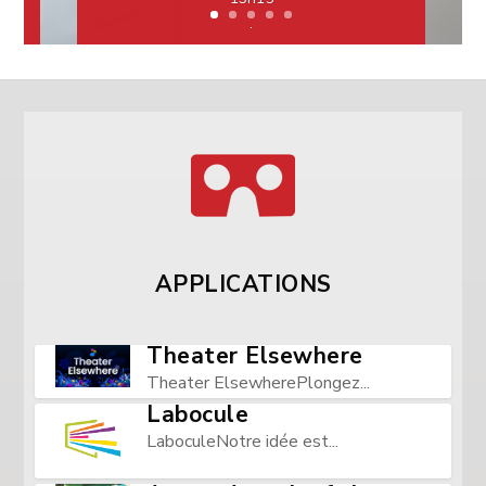
n des
.
apprentissages
en soins
infirmiers
Présentation du projet de réalité
virtuelle initié par Jonathan Gordon.
APPLICATIONS
Theater Elsewhere
Theater ElsewherePlongez...
Labocule
LaboculeNotre idée est...