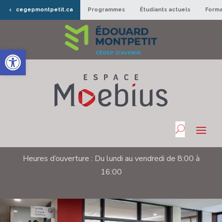
cegepmontpetit.ca
Programmes
Étudiants actuels
Forma
Ouvrir la barre d’outils
Heures d’ouverture : Du lundi au vendredi de 8:00 à
Lecteur
16:00
vidéo